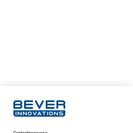
optimale verticale plantenkweek’
Bever Innovations divisie Horti heeft in korte tijd een
stevige positie veroverd in de horticulture markt. Onder
andere met de Leaf Carrier, een kweekkar met een
intelligent LED-verlichtingssysteem waarmee op …
Lees verder