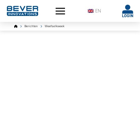
EN
Home
Berichten
Weefselkweek
‘Nieuwe technieken voor een